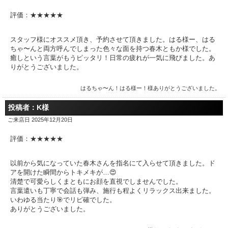
評価：★★★★★
スタッフ様にオススメ頂き、予約させて頂きました。はる様ー、はる
ちゃ〜んと両方呼んでしまった色々な面を持つ春木ともか様でした。
癒しという言葉がもうピッタリ！日常の疲れが一気に飛びました。あ
りがとうございました。
はるちゃ〜ん！はる様ー！様ありがとうございました。
投稿者：K様
ご来店日 2025年12月20日
評価：★★★★★
以前から気になっていた春木さんを指名にて入らせて頂きました。ド
アを開けた瞬間からトキメキが…😍
清楚で可愛らしくまともにお顔を直視でしませんでした。
言葉遣いも丁寧で会話も弾み、施行も程よくリラックス出来ました。
いわゆる当たり🎯でリピ確でした。
ありがとうございました。