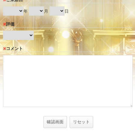
※
年
月
日
評価
※
コメント
※